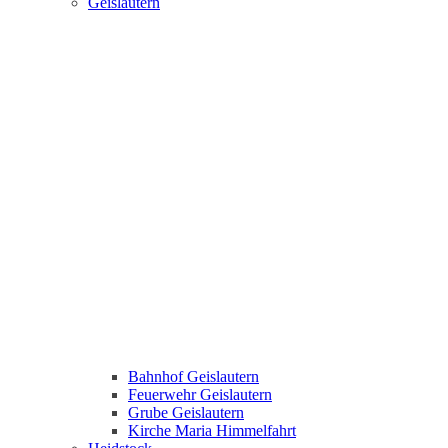
Geislautern
Bahnhof Geislautern
Feuerwehr Geislautern
Grube Geislautern
Kirche Maria Himmelfahrt