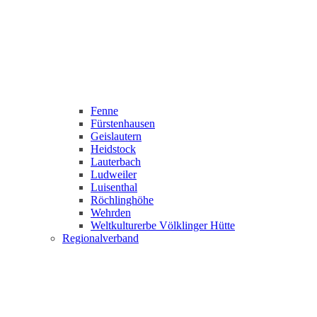
Fenne
Fürstenhausen
Geislautern
Heidstock
Lauterbach
Ludweiler
Luisenthal
Röchlinghöhe
Wehrden
Weltkulturerbe Völklinger Hütte
Regionalverband