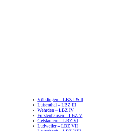
Völklingen – LBZ I & II
Luisenthal – LBZ III
Wehrden – LBZ IV
Fürstenhausen – LBZ V
Geislautern – LBZ VI
Ludweiler – LBZ VII