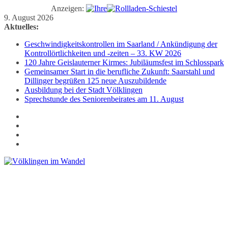
Anzeigen:
Zum
9. August 2026
Inhalt
Aktuelles:
springen
Geschwindigkeitskontrollen im Saarland / Ankündigung der
Kontrollörtlichkeiten und -zeiten – 33. KW 2026
120 Jahre Geislauterner Kirmes: Jubiläumsfest im Schlosspark
Gemeinsamer Start in die berufliche Zukunft: Saarstahl und
Dillinger begrüßen 125 neue Auszubildende
Ausbildung bei der Stadt Völklingen
Sprechstunde des Seniorenbeirates am 11. August