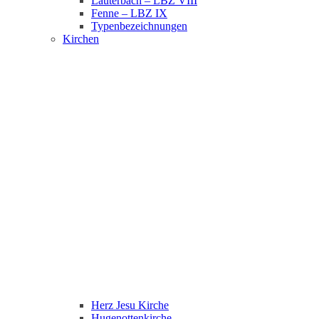
Lauterbach – LBZ VIII
Fenne – LBZ IX
Typenbezeichnungen
Kirchen
Herz Jesu Kirche
Hugenottenkirche