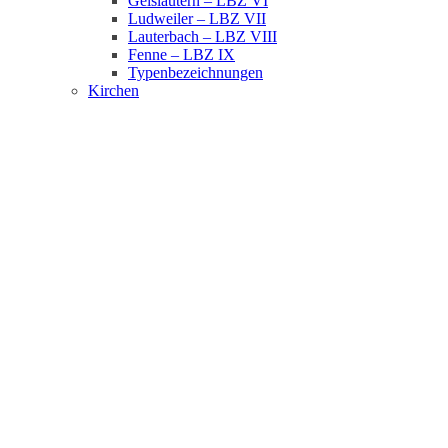
Geislautern – LBZ VI
Ludweiler – LBZ VII
Lauterbach – LBZ VIII
Fenne – LBZ IX
Typenbezeichnungen
Kirchen