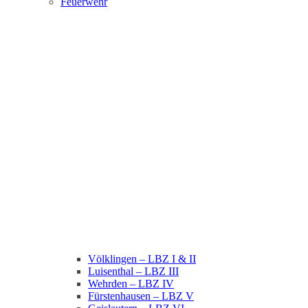
Feuerwehr
Völklingen – LBZ I & II
Luisenthal – LBZ III
Wehrden – LBZ IV
Fürstenhausen – LBZ V