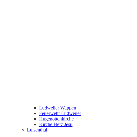
Ludweiler Wappen
Feuerwehr Ludweiler
Hugenottenkirche
Kirche Herz Jesu
Luisenthal