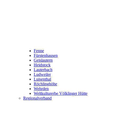
Fenne
Fürstenhausen
Geislautern
Heidstock
Lauterbach
Ludweiler
Luisenthal
Röchlinghöhe
Wehrden
Weltkulturerbe Völklinger Hütte
Regionalverband