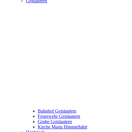
Geislautern
Bahnhof Geislautern
Feuerwehr Geislautern
Grube Geislautern
Kirche Maria Himmelfahrt