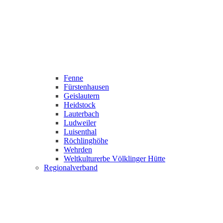
Fenne
Fürstenhausen
Geislautern
Heidstock
Lauterbach
Ludweiler
Luisenthal
Röchlinghöhe
Wehrden
Weltkulturerbe Völklinger Hütte
Regionalverband