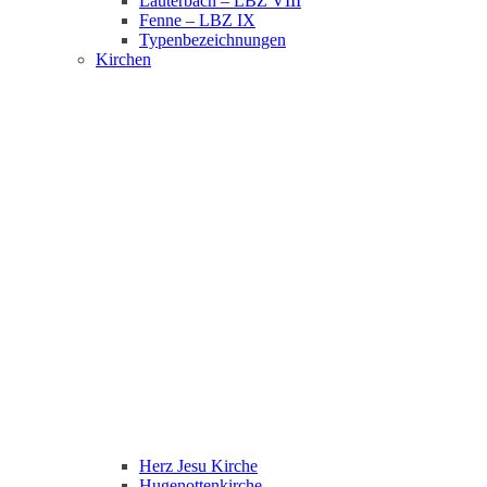
Lauterbach – LBZ VIII
Fenne – LBZ IX
Typenbezeichnungen
Kirchen
Herz Jesu Kirche
Hugenottenkirche