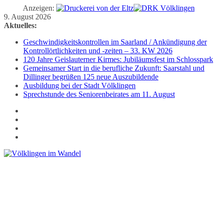
Anzeigen:
Zum
9. August 2026
Inhalt
Aktuelles:
springen
Geschwindigkeitskontrollen im Saarland / Ankündigung der
Kontrollörtlichkeiten und -zeiten – 33. KW 2026
120 Jahre Geislauterner Kirmes: Jubiläumsfest im Schlosspark
Gemeinsamer Start in die berufliche Zukunft: Saarstahl und
Dillinger begrüßen 125 neue Auszubildende
Ausbildung bei der Stadt Völklingen
Sprechstunde des Seniorenbeirates am 11. August