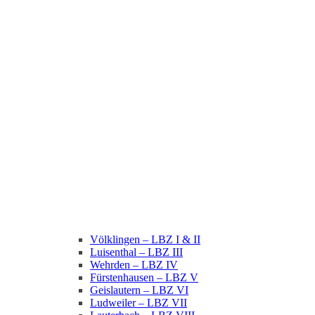
Völklingen – LBZ I & II
Luisenthal – LBZ III
Wehrden – LBZ IV
Fürstenhausen – LBZ V
Geislautern – LBZ VI
Ludweiler – LBZ VII