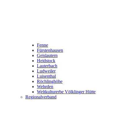
Fenne
Fürstenhausen
Geislautern
Heidstock
Lauterbach
Ludweiler
Luisenthal
Röchlinghöhe
Wehrden
Weltkulturerbe Völklinger Hütte
Regionalverband