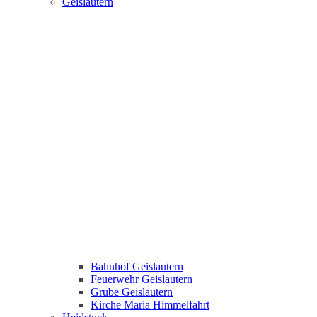
Geislautern
Bahnhof Geislautern
Feuerwehr Geislautern
Grube Geislautern
Kirche Maria Himmelfahrt