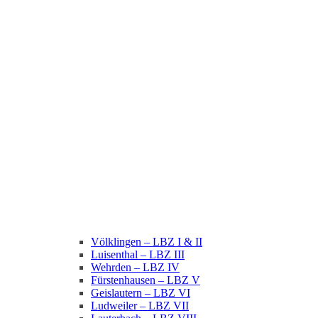
Völklingen – LBZ I & II
Luisenthal – LBZ III
Wehrden – LBZ IV
Fürstenhausen – LBZ V
Geislautern – LBZ VI
Ludweiler – LBZ VII