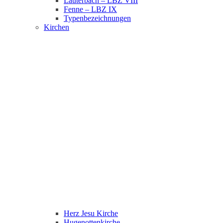
Lauterbach – LBZ VIII
Fenne – LBZ IX
Typenbezeichnungen
Kirchen
Herz Jesu Kirche
Hugenottenkirche