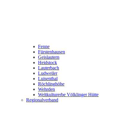
Fenne
Fürstenhausen
Geislautern
Heidstock
Lauterbach
Ludweiler
Luisenthal
Röchlinghöhe
Wehrden
Weltkulturerbe Völklinger Hütte
Regionalverband