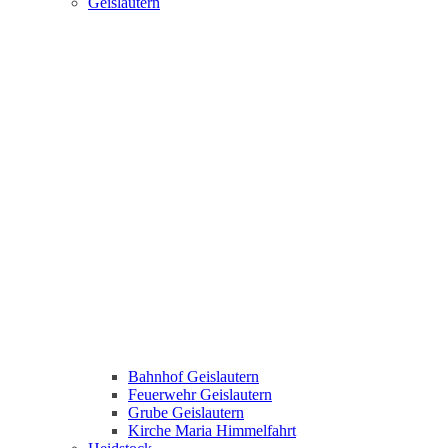
Geislautern
Bahnhof Geislautern
Feuerwehr Geislautern
Grube Geislautern
Kirche Maria Himmelfahrt