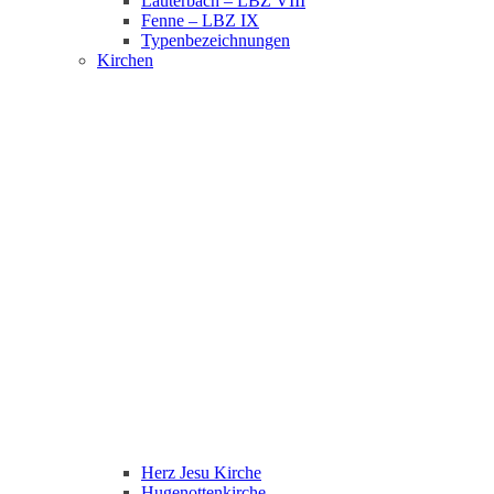
Lauterbach – LBZ VIII
Fenne – LBZ IX
Typenbezeichnungen
Kirchen
Herz Jesu Kirche
Hugenottenkirche