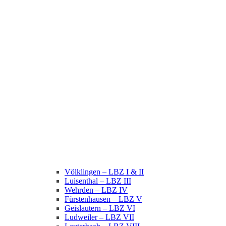
Völklingen – LBZ I & II
Luisenthal – LBZ III
Wehrden – LBZ IV
Fürstenhausen – LBZ V
Geislautern – LBZ VI
Ludweiler – LBZ VII