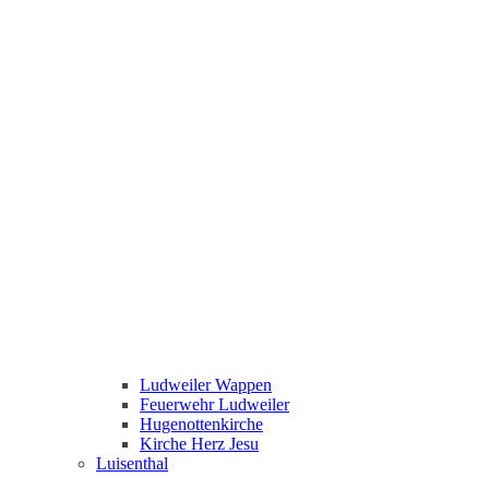
Ludweiler Wappen
Feuerwehr Ludweiler
Hugenottenkirche
Kirche Herz Jesu
Luisenthal