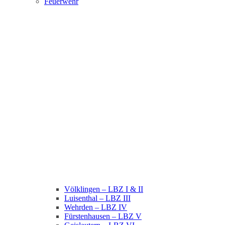
Feuerwehr
Völklingen – LBZ I & II
Luisenthal – LBZ III
Wehrden – LBZ IV
Fürstenhausen – LBZ V