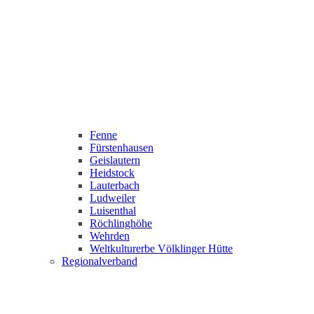
Fenne
Fürstenhausen
Geislautern
Heidstock
Lauterbach
Ludweiler
Luisenthal
Röchlinghöhe
Wehrden
Weltkulturerbe Völklinger Hütte
Regionalverband