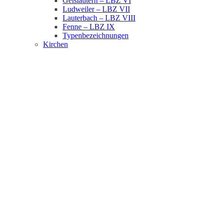
Geislautern – LBZ VI
Ludweiler – LBZ VII
Lauterbach – LBZ VIII
Fenne – LBZ IX
Typenbezeichnungen
Kirchen