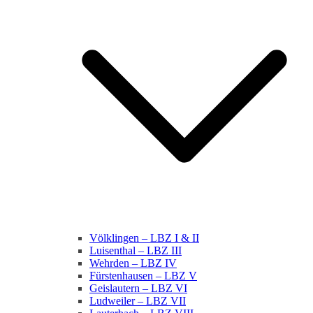
Völklingen – LBZ I & II
Luisenthal – LBZ III
Wehrden – LBZ IV
Fürstenhausen – LBZ V
Geislautern – LBZ VI
Ludweiler – LBZ VII