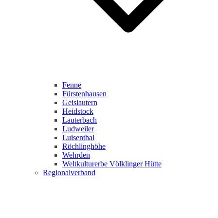
Fenne
Fürstenhausen
Geislautern
Heidstock
Lauterbach
Ludweiler
Luisenthal
Röchlinghöhe
Wehrden
Weltkulturerbe Völklinger Hütte
Regionalverband