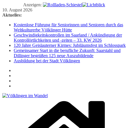
Anzeigen:
Zum
10. August 2026
Inhalt
Aktuelles:
springen
Kostenlose Führung für Seniorinnen und Senioren durch das
Weltkulturerbe Völklinger Hütte
Geschwindigkeitskontrollen im Saarland / Ankündigung der
Kontrollörtlichkeiten und -zeiten – 33. KW 2026
120 Jahre Geislauterner Kirmes: Jubiläumsfest im Schlosspark
Gemeinsamer Start in die berufliche Zukunft: Saarstahl und
Dillinger begrüßen 125 neue Auszubildende
Ausbildung bei der Stadt Völklingen