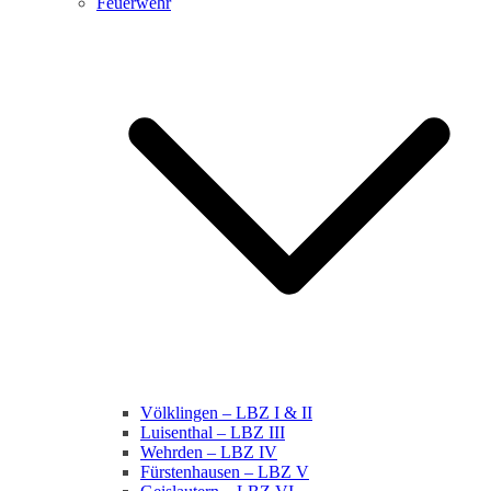
Feuerwehr
Völklingen – LBZ I & II
Luisenthal – LBZ III
Wehrden – LBZ IV
Fürstenhausen – LBZ V