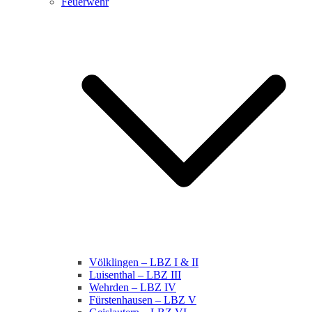
Feuerwehr
Völklingen – LBZ I & II
Luisenthal – LBZ III
Wehrden – LBZ IV
Fürstenhausen – LBZ V