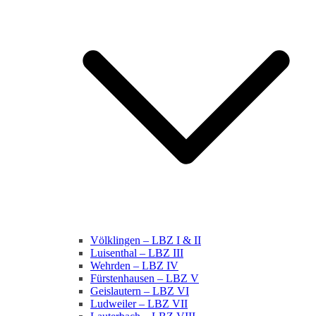
Völklingen – LBZ I & II
Luisenthal – LBZ III
Wehrden – LBZ IV
Fürstenhausen – LBZ V
Geislautern – LBZ VI
Ludweiler – LBZ VII