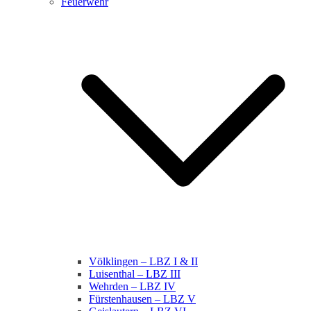
Feuerwehr
Völklingen – LBZ I & II
Luisenthal – LBZ III
Wehrden – LBZ IV
Fürstenhausen – LBZ V