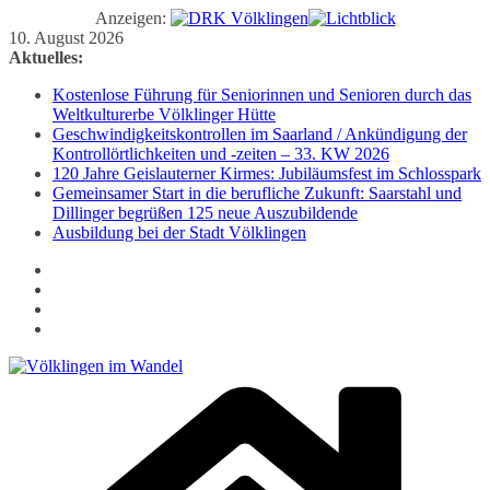
Anzeigen:
Zum
10. August 2026
Inhalt
Aktuelles:
springen
Kostenlose Führung für Seniorinnen und Senioren durch das
Weltkulturerbe Völklinger Hütte
Geschwindigkeitskontrollen im Saarland / Ankündigung der
Kontrollörtlichkeiten und -zeiten – 33. KW 2026
120 Jahre Geislauterner Kirmes: Jubiläumsfest im Schlosspark
Gemeinsamer Start in die berufliche Zukunft: Saarstahl und
Dillinger begrüßen 125 neue Auszubildende
Ausbildung bei der Stadt Völklingen