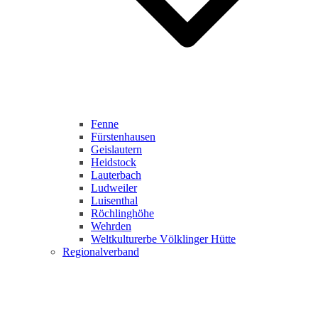
Fenne
Fürstenhausen
Geislautern
Heidstock
Lauterbach
Ludweiler
Luisenthal
Röchlinghöhe
Wehrden
Weltkulturerbe Völklinger Hütte
Regionalverband