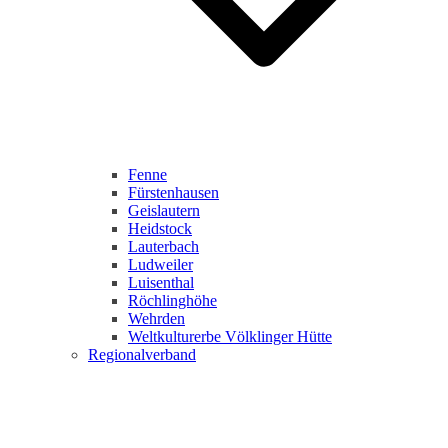
Fenne
Fürstenhausen
Geislautern
Heidstock
Lauterbach
Ludweiler
Luisenthal
Röchlinghöhe
Wehrden
Weltkulturerbe Völklinger Hütte
Regionalverband