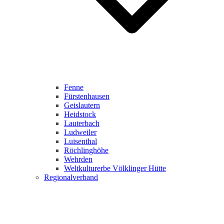
Fenne
Fürstenhausen
Geislautern
Heidstock
Lauterbach
Ludweiler
Luisenthal
Röchlinghöhe
Wehrden
Weltkulturerbe Völklinger Hütte
Regionalverband