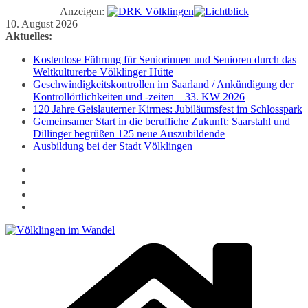
Anzeigen:
Zum
10. August 2026
Inhalt
Aktuelles:
springen
Kostenlose Führung für Seniorinnen und Senioren durch das
Weltkulturerbe Völklinger Hütte
Geschwindigkeitskontrollen im Saarland / Ankündigung der
Kontrollörtlichkeiten und -zeiten – 33. KW 2026
120 Jahre Geislauterner Kirmes: Jubiläumsfest im Schlosspark
Gemeinsamer Start in die berufliche Zukunft: Saarstahl und
Dillinger begrüßen 125 neue Auszubildende
Ausbildung bei der Stadt Völklingen