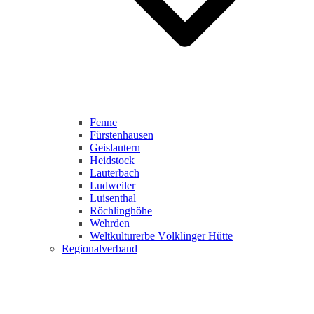
Fenne
Fürstenhausen
Geislautern
Heidstock
Lauterbach
Ludweiler
Luisenthal
Röchlinghöhe
Wehrden
Weltkulturerbe Völklinger Hütte
Regionalverband