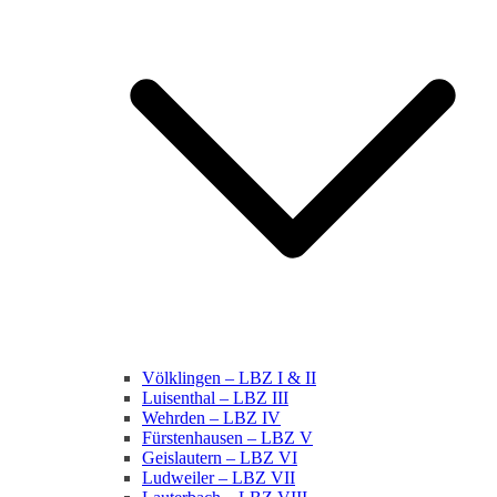
Völklingen – LBZ I & II
Luisenthal – LBZ III
Wehrden – LBZ IV
Fürstenhausen – LBZ V
Geislautern – LBZ VI
Ludweiler – LBZ VII