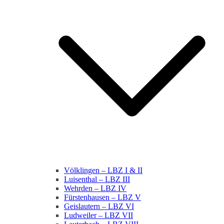
Völklingen – LBZ I & II
Luisenthal – LBZ III
Wehrden – LBZ IV
Fürstenhausen – LBZ V
Geislautern – LBZ VI
Ludweiler – LBZ VII