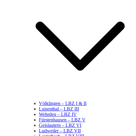
Völklingen – LBZ I & II
Luisenthal – LBZ III
Wehrden – LBZ IV
Fürstenhausen – LBZ V
Geislautern – LBZ VI
Ludweiler – LBZ VII