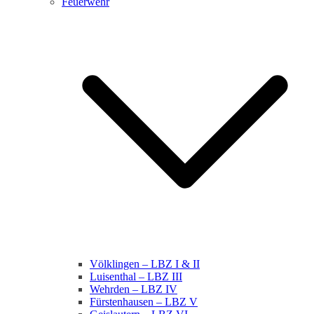
Feuerwehr
Völklingen – LBZ I & II
Luisenthal – LBZ III
Wehrden – LBZ IV
Fürstenhausen – LBZ V