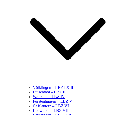
Völklingen – LBZ I & II
Luisenthal – LBZ III
Wehrden – LBZ IV
Fürstenhausen – LBZ V
Geislautern – LBZ VI
Ludweiler – LBZ VII