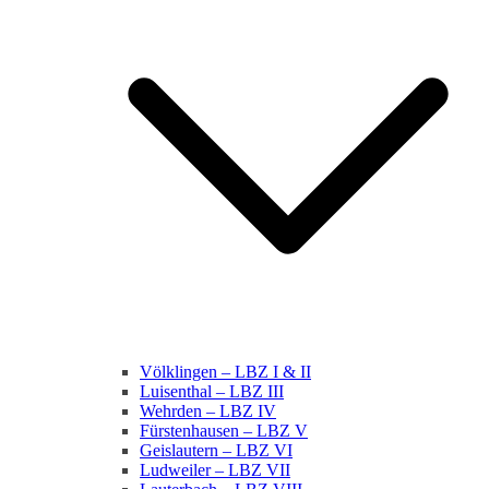
Völklingen – LBZ I & II
Luisenthal – LBZ III
Wehrden – LBZ IV
Fürstenhausen – LBZ V
Geislautern – LBZ VI
Ludweiler – LBZ VII