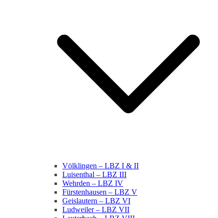
Völklingen – LBZ I & II
Luisenthal – LBZ III
Wehrden – LBZ IV
Fürstenhausen – LBZ V
Geislautern – LBZ VI
Ludweiler – LBZ VII