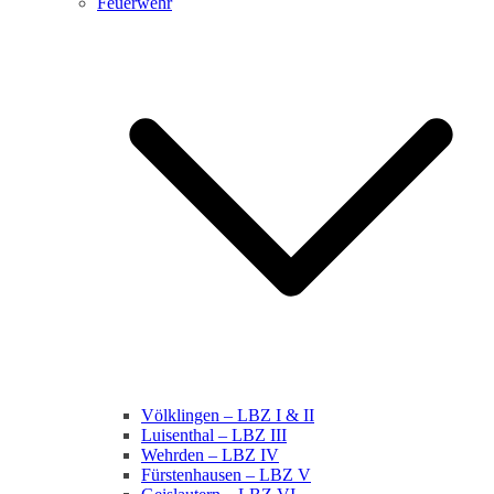
Feuerwehr
Völklingen – LBZ I & II
Luisenthal – LBZ III
Wehrden – LBZ IV
Fürstenhausen – LBZ V