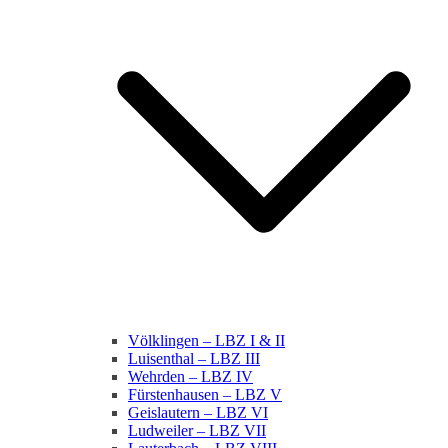
Völklingen – LBZ I & II
Luisenthal – LBZ III
Wehrden – LBZ IV
Fürstenhausen – LBZ V
Geislautern – LBZ VI
Ludweiler – LBZ VII