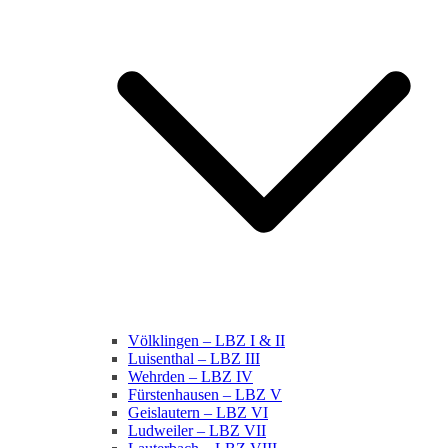
Völklingen – LBZ I & II
Luisenthal – LBZ III
Wehrden – LBZ IV
Fürstenhausen – LBZ V
Geislautern – LBZ VI
Ludweiler – LBZ VII